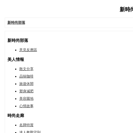
新時尚部
新時尚部落
新時尚部落
意見反應區
美人情報
散文分享
品味咖啡
旅遊休閒
塑身減肥
美容園地
心情故事
時尚走廊
名牌特賞
達人教戰守則