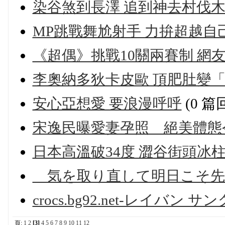
染谷煞到長澤 追到神去村伐
MP跳戰舞尬射手 力拚超越自
《超偶》挑戰10關兩賽制 網
李奧納多狄卡皮歐 頂肥肚變
安心亞想愛 要浪漫呼呼
(0 篇
宋逸民曝愛妻孕照 絕美體態
日本高溫破34度 澀谷街頭冰
気を取り直して明日こそ先
crocs.bg92.net-レイバン 
頁:
1
2
[3]
4
5
6
7
8
9
10
11
12