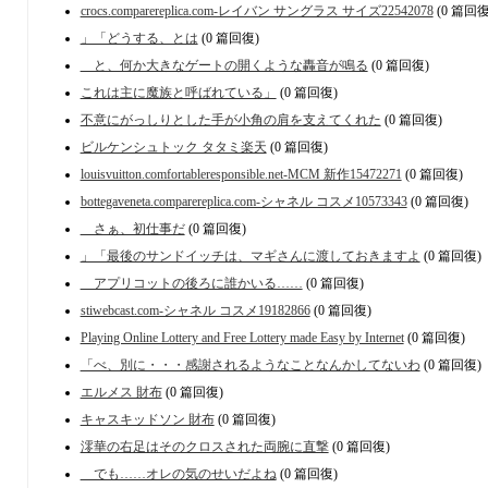
crocs.comparereplica.com-レイバン サングラス サイズ22542078
(0 篇回復
」「どうする、とは
(0 篇回復)
と、何か大きなゲートの開くような轟音が鳴る
(0 篇回復)
これは主に魔族と呼ばれている」
(0 篇回復)
不意にがっしりとした手が小角の肩を支えてくれた
(0 篇回復)
ビルケンシュトック タタミ楽天
(0 篇回復)
louisvuitton.comfortableresponsible.net-MCM 新作15472271
(0 篇回復)
bottegaveneta.comparereplica.com-シャネル コスメ10573343
(0 篇回復)
さぁ、初仕事だ
(0 篇回復)
」「最後のサンドイッチは、マギさんに渡しておきますよ
(0 篇回復)
アプリコットの後ろに誰かいる……
(0 篇回復)
stiwebcast.com-シャネル コスメ19182866
(0 篇回復)
Playing Online Lottery and Free Lottery made Easy by Internet
(0 篇回復)
「べ、別に・・・感謝されるようなことなんかしてないわ
(0 篇回復)
エルメス 財布
(0 篇回復)
キャスキッドソン 財布
(0 篇回復)
澪華の右足はそのクロスされた両腕に直撃
(0 篇回復)
でも……オレの気のせいだよね
(0 篇回復)