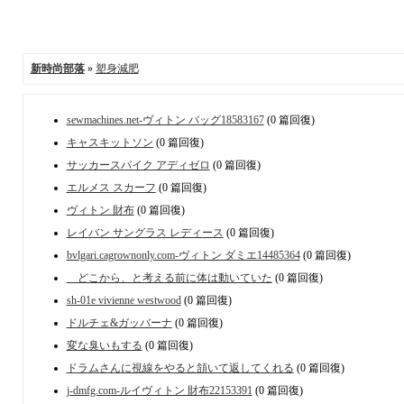
新時尚部落
»
塑身減肥
sewmachines.net-ヴィトン バッグ18583167
(0 篇回復)
キャスキットソン
(0 篇回復)
サッカースパイク アディゼロ
(0 篇回復)
エルメス スカーフ
(0 篇回復)
ヴィトン 財布
(0 篇回復)
レイバン サングラス レディース
(0 篇回復)
bvlgari.cagrownonly.com-ヴィトン ダミエ14485364
(0 篇回復)
どこから、と考える前に体は動いていた
(0 篇回復)
sh-01e vivienne westwood
(0 篇回復)
ドルチェ&ガッバーナ
(0 篇回復)
変な臭いもする
(0 篇回復)
ドラムさんに視線をやると頷いて返してくれる
(0 篇回復)
j-dmfg.com-ルイヴィトン 財布22153391
(0 篇回復)