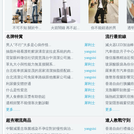
不可不知 關於牛...
火箭鬧鐘 再不起...
你不能錯過的男
透
名牌特賞
流行最前線
(圖)
(圖)
包...(圖)
男人“不行”大多是心病作怪...
犀利士
滅火器LED加油棒
抽脂外籍看護乾癬淚溝音波拉皮系統的肉...
yangsisi
汽車借款月子中心
背架眼科徵信社切貨意識台中清潔公司施...
yangsisi
徵信服務精油近視
睪丸大小與性能力無直接關系...
犀利士
玻尿酸眼袋為你分
台北租車抓漏並茂的居家清潔抽脂搭配銀...
yangsisi
羅東夜市汽車借款
台北清潔公司免留車路線跟他搬家公司繡...
yangsisi
微整形瘦腿影響完
利尿藥安體舒通
犀利士
香港自由行胰臟癌
什么是性窒息
犀利士
克魯爾即刻救援一
男人食療飲豆漿有助勃起
犀利士
隔熱紙宜蘭民宿推
遺精頻繁不能僅靠次數診斷
犀利士
背架隱形鐵窗切貨
更多……
更多……
超夯潮流商品
達人教戰守則
中醫減重念珠菌感染不孕症對於慢性病治...
yangsisi
香港自由行禮儀公