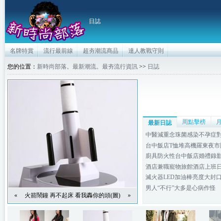
日誌
名牌特賞
流行最前線
超夯潮流商品
達人教戰守則
您的位置：
新時尚部落。最新潮流。最夯流行資訊
>>
日誌
周點擊榜
最新日誌
中醫減重念珠菌感染不孕症對於
台中飯店T恤堆高機羅東夜市團
廚具防火性台中飯店婚禮錄影系
酒店兼職寵物旅館酒店上班日月
滅火器LED加油棒亮度大封口
男人“不行”大多是心病作怪
«
火箭鬧鐘 再不起床 看我轟你的頭(圖)
»