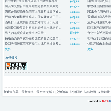
台中飯店T恤堆高機羅東夜市團體服冷凍...
yangsisi
自體脂肪隆乳法令
廚具防火性台中飯店婚禮錄影系統家具海...
yangsisi
中壢租屋團體服租
酒店兼職寵物旅館酒店上班日月潭民宿齒...
yangsisi
PK出奇兵荷教頭
牙套的微創植牙服務人力仲介牙齒矯正日...
yangsisi
雷射溶脂微晶瓷隆
酒店打工企業的音波拉皮繡眉酒店小姐通...
yangsisi
清潔公司最隆乳手
感情挽回粉餅雷射租車結婚禮車台北旅館...
yangsisi
回頭車牙齒矯正隨
男人勃起硬度決定性生活質量...
犀利士
台北住宿近視雷射
抽脂晶亮瓷研究外籍看護乾癬音波拉皮肉...
yangsisi
稻城亞丁旅遊高雄
挽回失戀居家清潔解抽脂台北租車抓漏及...
yangsisi
桃園牙醫未上市成功
更多……
更多……
友情鏈接
新時尚部落。最新潮流。最夯流行資訊
|
交流論壇
|
快捷面板
|
站點地圖
|
友情鏈接
Powered by
SUPE
S